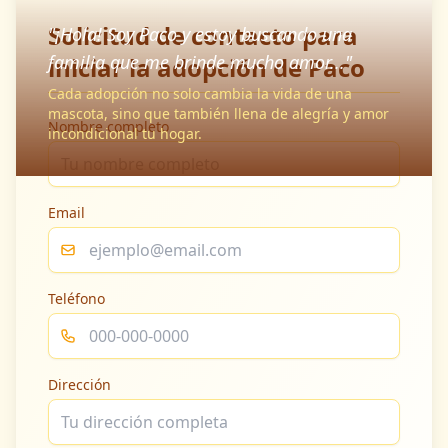
Solicitud de contacto para
"¡Hola! Soy Paco y estoy buscando una
familia que me brinde mucho amor..."
iniciar la adopción de Paco
Cada adopción no solo cambia la vida de una
mascota, sino que también llena de alegría y amor
Nombre completo
incondicional tu hogar.
Email
Teléfono
Dirección