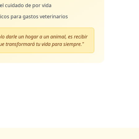
l cuidado de por vida
cos para gastos veterinarios
lo darle un hogar a un animal, es recibir
ue transformará tu vida para siempre."