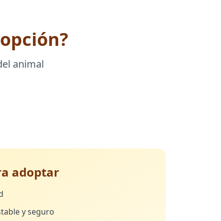
dopción?
del animal
ra adoptar
d
table y seguro