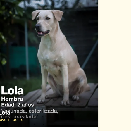
Lola
joven
·
perro