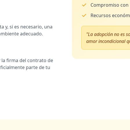
Compromiso con e
Recursos económi
a y, si es necesario, una
n ambiente adecuado.
"La adopción no es so
amor incondicional q
 la firma del contrato de
icialmente parte de tu