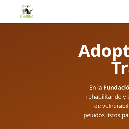
Adopt
T
En la
Fundació
rehabilitando y
de vulnerabi
peludos listos p