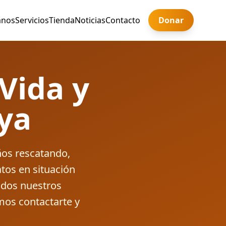
anos
Servicios
Tienda
Noticias
Contacto
Donar
Vida y
ya
os rescatando,
tos en situación
odos nuestros
mos contactarte y