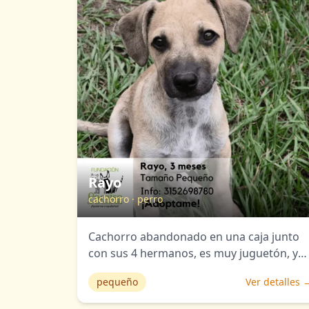
Rayo
cachorro
·
perro
Cachorro abandonado en una caja junto
con sus 4 hermanos, es muy juguetón, ya
se encuentra desparasitado y con sus
pequeño
Ver detalles 
primeras vacunas. Buscamos una familia
muy paciente para estos cachorritos.