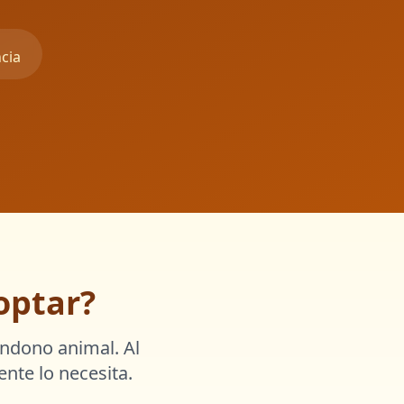
cia
optar?
andono animal. Al
nte lo necesita.