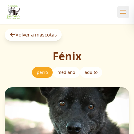
Abri
Volver a mascotas
Fénix
perro
mediano
adulto