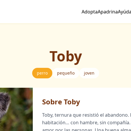
Adopta
Apadrina
Ayúd
Toby
perro
pequeño
joven
Sobre Toby
Toby, ternura que resistió el abandono.
habitación… con hambre, sin compañía. P
amor por las personas. Una buena alma 