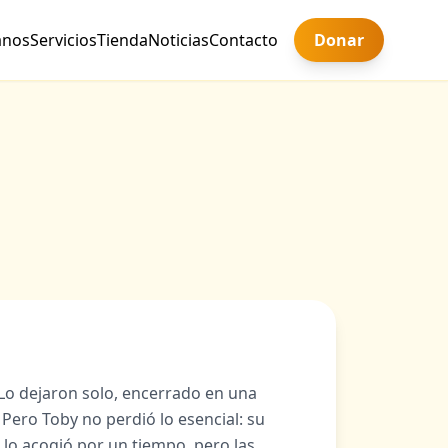
anos
Servicios
Tienda
Noticias
Contacto
Donar
 Lo dejaron solo, encerrado en una
ero Toby no perdió lo esencial: su
lo acogió por un tiempo, pero las