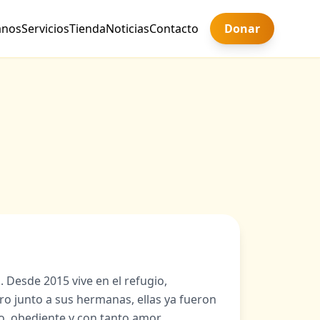
anos
Servicios
Tienda
Noticias
Contacto
Donar
 Desde 2015 vive en el refugio,
o junto a sus hermanas, ellas ya fueron
o, obediente y con tanto amor