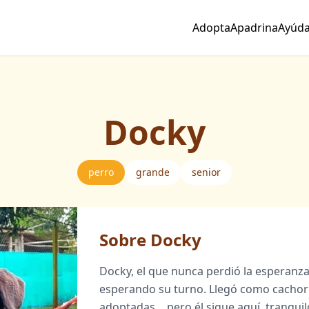
Adopta
Apadrina
Ayúd
Docky
perro
grande
senior
Sobre Docky
Docky, el que nunca perdió la esperanza.
esperando su turno. Llegó como cachorr
adoptadas… pero él sigue aquí, tranquil