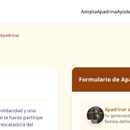
Adopta
Apadrina
Ayúd
Apadrinar
Formulario de A
Apadrinar a
olidaridad y una
Tu generosid
l te haces partícipe
familia defin
 rescatado/a del