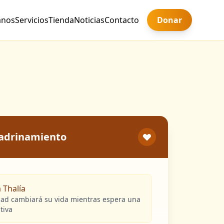
anos
Servicios
Tienda
Noticias
Contacto
Donar
padrinamiento
 Thalía
ad cambiará su vida mientras espera una
itiva