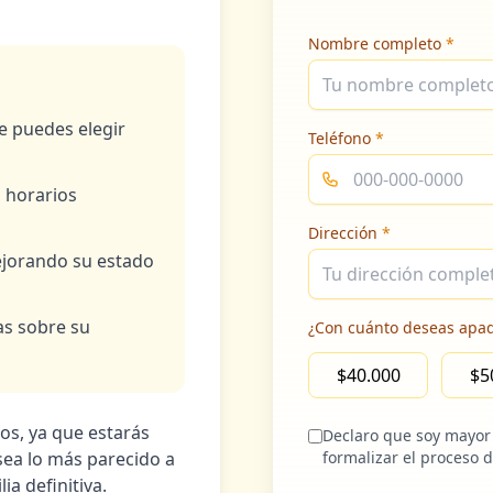
Nombre completo
*
 puedes elegir
Teléfono
*
s horarios
Dirección
*
mejorando su estado
as sobre su
¿Con cuánto deseas apa
$40.000
$5
os, ya que estarás
Declaro que soy mayor
ea lo más parecido a
formalizar el proceso 
a definitiva.