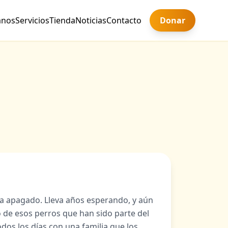
anos
Servicios
Tienda
Noticias
Contacto
Donar
a apagado. Lleva años esperando, y aún
o de esos perros que han sido parte del
dos los días con una familia que los