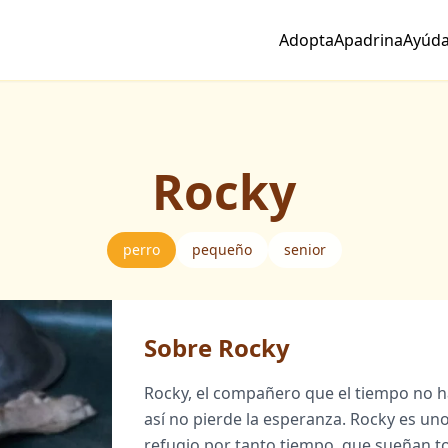
Adopta
Apadrina
Ayúd
Rocky
perro
pequeño
senior
Sobre Rocky
Rocky, el compañero que el tiempo no h
así no pierde la esperanza. Rocky es un
refugio por tanto tiempo, que sueñan to